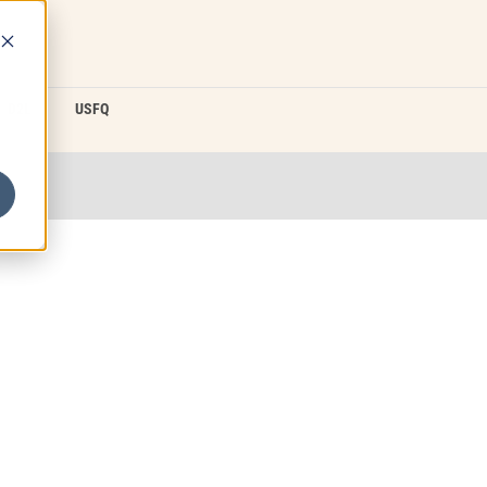
D2L
USFQ