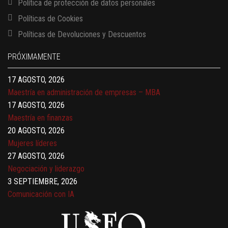
Política de protección de datos personales
Políticas de Cookies
13 AGOSTO, 2026
Políticas de Devoluciones y Descuentos
Finanzas para no financieros
17 AGOSTO, 2026
PRÓXIMAMENTE
Gerencia de empresas familiares
17 AGOSTO, 2026
Maestría en administración de empresas – MBA
17 AGOSTO, 2026
Maestría en finanzas
20 AGOSTO, 2026
Mujeres líderes
27 AGOSTO, 2026
Negociación y liderazgo
3 SEPTIEMBRE, 2026
Comunicación con IA
7 SEPTIEMBRE, 2026
Gobernanza de datos