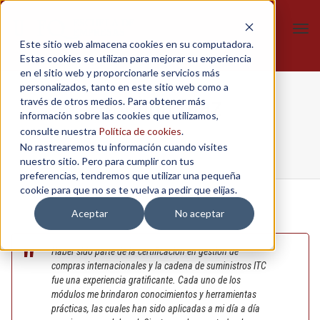
Tog
Este sitio web almacena cookies en su computadora.
navi
Estas cookies se utilizan para mejorar su experiencia
en el sitio web y proporcionarle servicios más
personalizados, tanto en este sitio web como a
Paulina Diaz
través de otros medios. Para obtener más
información sobre las cookies que utilizamos,
consulte nuestra
Política de cookies
.
No rastrearemos tu información cuando visites
Home
/
Página Principal
/
Paulina Diaz
nuestro sitio. Pero para cumplir con tus
preferencias, tendremos que utilizar una pequeña
cookie para que no se te vuelva a pedir que elijas.
Aceptar
No aceptar
Haber sido parte de la certificación en gestión de
compras internacionales y la cadena de suministros ITC
fue una experiencia gratificante. Cada uno de los
módulos me brindaron conocimientos y herramientas
prácticas, las cuales han sido aplicadas a mi día a día