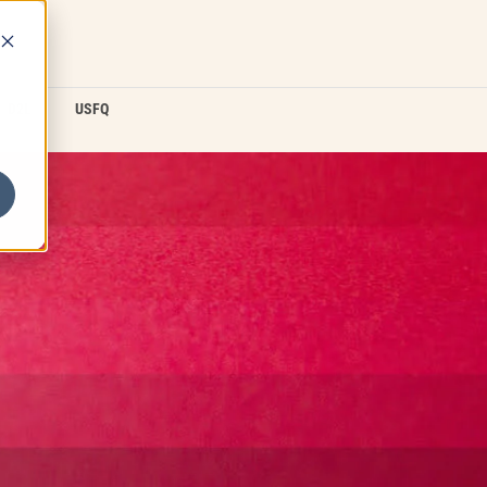
D2L
USFQ