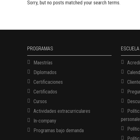
Sorry, but no posts matched your search terms.
PROGRAMAS
ESCUELA
Maestrías
Acredi
Diplomados
Calen
Certificaciones
Client
Certificados
Pregun
Cursos
Descue
Actividades extracurriculares
Políti
personal
In-company
Políti
Programas bajo demanda
Políti