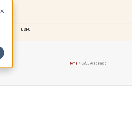
D2L
USFQ
Home
/
CafEE Académico