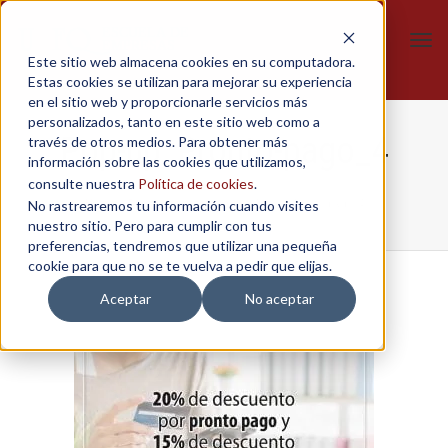
Tog
Este sitio web almacena cookies en su computadora.
navi
Estas cookies se utilizan para mejorar su experiencia
en el sitio web y proporcionarle servicios más
personalizados, tanto en este sitio web como a
Pop-up_Pronto-pago_4
través de otros medios. Para obtener más
información sobre las cookies que utilizamos,
consulte nuestra
Política de cookies
.
No rastrearemos tu información cuando visites
Home
/
Descuento pronto pago
/
Pop-up_Pronto-pago_4
nuestro sitio. Pero para cumplir con tus
preferencias, tendremos que utilizar una pequeña
cookie para que no se te vuelva a pedir que elijas.
Aceptar
No aceptar