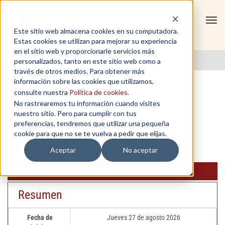
Tog
Este sitio web almacena cookies en su computadora.
navi
Estas cookies se utilizan para mejorar su experiencia
en el sitio web y proporcionarle servicios más
personalizados, tanto en este sitio web como a
través de otros medios. Para obtener más
información sobre las cookies que utilizamos,
consulte nuestra
Política de cookies
.
No rastrearemos tu información cuando visites
Liderazgo
nuestro sitio. Pero para cumplir con tus
preferencias, tendremos que utilizar una pequeña
Jueves 27 de agosto 2026
cookie para que no se te vuelva a pedir que elijas.
Negociación y liderazgo
Aceptar
No aceptar
RESUMEN
Resumen
Fecha de
Jueves 27 de agosto 2026