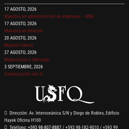
Jurisprudencia, Pontificia Universidad Católica del Ecuador. Cuenta con
Maestría en administración de empresas – MBA
más de 20 años de experiencia en el ejercicio profesional del derecho
17 AGOSTO, 2026
empresarial. Ocupó cargos como Director Jurídico de SERTECPET S.A. y
Maestría en finanzas
Abogado Especialista en OTECEL S.A. (Telefónica-Movistar); actualmente
20 AGOSTO, 2026
es abogado consultor y experto en Protección de Datos Personales de la
firma legal ALPE LAW S.A.
Mujeres líderes
27 AGOSTO, 2026
Negociación y liderazgo
3 SEPTIEMBRE, 2026
Comunicación con IA
7 SEPTIEMBRE, 2026
Gobernanza de datos
13 AGOSTO, 2026
Finanzas para no financieros
Dirección: Av. Interoceánica S/N y Diego de Robles, Edificio
Hayek Oficina H100
Teléfono:
+593 98-807-8887
/ +593 98-182-9010 / +593 99