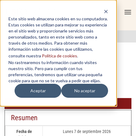
Tog
Este sitio web almacena cookies en su computadora.
navi
Estas cookies se utilizan para mejorar su experiencia
en el sitio web y proporcionarle servicios más
personalizados, tanto en este sitio web como a
través de otros medios. Para obtener más
información sobre las cookies que utilizamos,
consulte nuestra
Política de cookies
.
No rastrearemos tu información cuando visites
Gerencia y estrategia
nuestro sitio. Pero para cumplir con tus
preferencias, tendremos que utilizar una pequeña
Lunes 7 de septiembre 2026
cookie para que no se te vuelva a pedir que elijas.
Gobernanza de datos
Aceptar
No aceptar
RESUMEN
Resumen
Fecha de
Lunes 7 de septiembre 2026