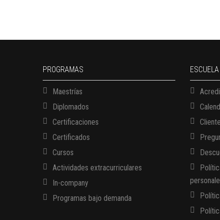
PROGRAMAS
ESCUELA
Maestrías
Acredi
Diplomados
Calen
Certificaciones
Client
Certificados
Pregun
Cursos
Descue
Actividades extracurriculares
Políti
personal
In-company
Políti
Programas bajo demanda
Políti