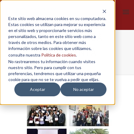
Tog
Este sitio web almacena cookies en su computadora.
navi
Estas cookies se utilizan para mejorar su experiencia
en el sitio web y proporcionarle servicios más
FOTO-DEMANDA
personalizados, tanto en este sitio web como a
través de otros medios. Para obtener más
información sobre las cookies que utilizamos,
INCREMENTA
consulte nuestra
Política de cookies
.
No rastrearemos tu información cuando visites
nuestro sitio. Pero para cumplir con tus
Home
/
Seguimos creciendo
/
FOTO-DEMANDA INCREMENTA
preferencias, tendremos que utilizar una pequeña
cookie para que no se te vuelva a pedir que elijas.
Aceptar
No aceptar