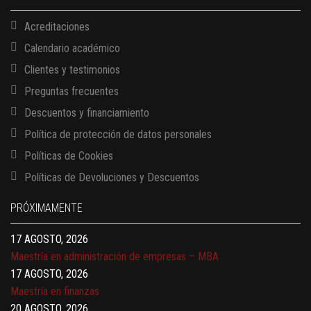
Acreditaciones
Calendario académico
Clientes y testimonios
Preguntas frecuentes
Descuentos y financiamiento
Política de protección de datos personales
Políticas de Cookies
13 AGOSTO, 2026
Políticas de Devoluciones y Descuentos
Finanzas para no financieros
17 AGOSTO, 2026
PRÓXIMAMENTE
Gerencia de empresas familiares
17 AGOSTO, 2026
Maestría en administración de empresas – MBA
17 AGOSTO, 2026
Maestría en finanzas
20 AGOSTO, 2026