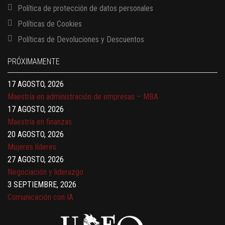
Política de protección de datos personales
Políticas de Cookies
13 AGOSTO, 2026
Políticas de Devoluciones y Descuentos
Finanzas para no financieros
17 AGOSTO, 2026
PRÓXIMAMENTE
Gerencia de empresas familiares
17 AGOSTO, 2026
Maestría en administración de empresas – MBA
17 AGOSTO, 2026
Maestría en finanzas
20 AGOSTO, 2026
Mujeres líderes
27 AGOSTO, 2026
Negociación y liderazgo
3 SEPTIEMBRE, 2026
Comunicación con IA
7 SEPTIEMBRE, 2026
Gobernanza de datos