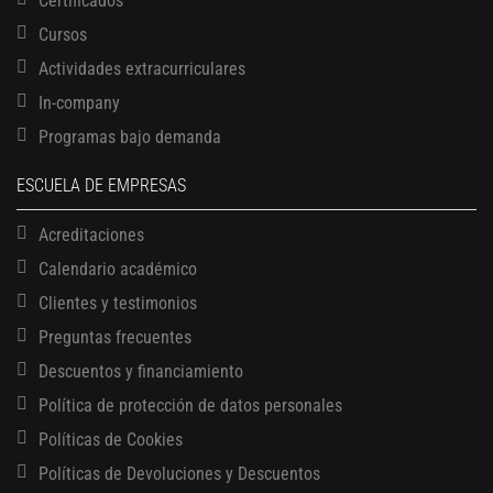
Certificados
Cursos
Actividades extracurriculares
In-company
Programas bajo demanda
ESCUELA DE EMPRESAS
Acreditaciones
13 AGOSTO, 2026
Calendario académico
Finanzas para no financieros
17 AGOSTO, 2026
Clientes y testimonios
Gerencia de empresas familiares
Preguntas frecuentes
17 AGOSTO, 2026
Descuentos y financiamiento
Maestría en administración de empresas – MBA
Política de protección de datos personales
17 AGOSTO, 2026
Maestría en finanzas
Políticas de Cookies
20 AGOSTO, 2026
Políticas de Devoluciones y Descuentos
Mujeres líderes