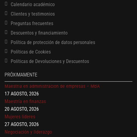
Calendario académico
Clientes y testimonios
Preguntas frecuentes
Descuentos y financiamiento
Política de protección de datos personales
13 AGOSTO, 2026
Finanzas para no financieros
Políticas de Cookies
17 AGOSTO, 2026
Políticas de Devoluciones y Descuentos
Gerencia de empresas familiares
17 AGOSTO, 2026
PRÓXIMAMENTE
Maestría en administración de empresas – MBA
17 AGOSTO, 2026
Maestría en finanzas
20 AGOSTO, 2026
Mujeres líderes
27 AGOSTO, 2026
Negociación y liderazgo
3 SEPTIEMBRE, 2026