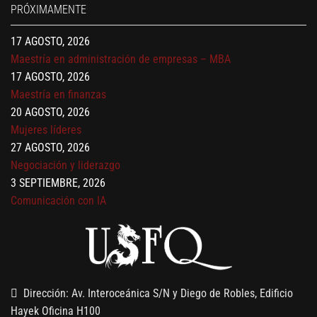
17 AGOSTO, 2026
PRÓXIMAMENTE
Gerencia de empresas familiares
17 AGOSTO, 2026
Maestría en administración de empresas – MBA
17 AGOSTO, 2026
Maestría en finanzas
20 AGOSTO, 2026
Mujeres líderes
27 AGOSTO, 2026
Negociación y liderazgo
3 SEPTIEMBRE, 2026
Comunicación con IA
7 SEPTIEMBRE, 2026
Gobernanza de datos
13 AGOSTO, 2026
Finanzas para no financieros
Dirección: Av. Interoceánica S/N y Diego de Robles, Edificio
Hayek Oficina H100