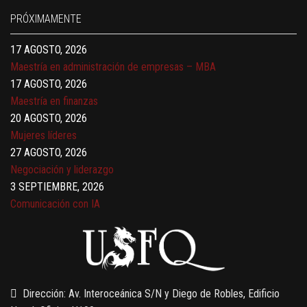
17 AGOSTO, 2026
PRÓXIMAMENTE
Gerencia de empresas familiares
17 AGOSTO, 2026
Maestría en administración de empresas – MBA
17 AGOSTO, 2026
Maestría en finanzas
20 AGOSTO, 2026
Mujeres líderes
27 AGOSTO, 2026
Negociación y liderazgo
3 SEPTIEMBRE, 2026
Comunicación con IA
7 SEPTIEMBRE, 2026
Gobernanza de datos
13 AGOSTO, 2026
Finanzas para no financieros
Dirección: Av. Interoceánica S/N y Diego de Robles, Edificio