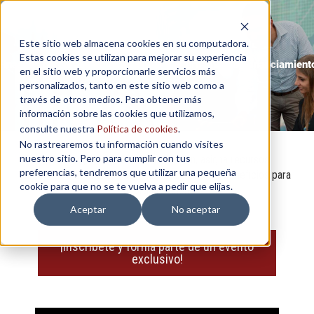
Este sitio web almacena cookies en su computadora.
Estas cookies se utilizan para mejorar su experiencia
Finanzas corporativas: estrategias y alternativas de financiamient
en el sitio web y proporcionarle servicios más
personalizados, tanto en este sitio web como a
través de otros medios. Para obtener más
información sobre las cookies que utilizamos,
consulte nuestra
Política de cookies
.
No rastrearemos tu información cuando visites
nuestro sitio. Pero para cumplir con tus
¡Evalúa oportunidades de inversión, asigna recursos
preferencias, tendremos que utilizar una pequeña
financieros de manera óptima y maximiza los beneficios para
cookie para que no se te vuelva a pedir que elijas.
tu organización!
Aceptar
No aceptar
¡Inscríbete y forma parte de un evento
exclusivo!