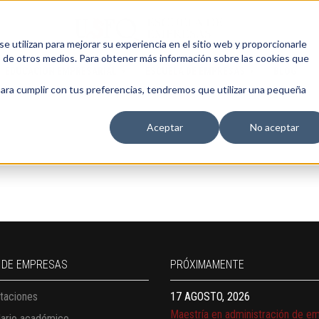
 utilizan para mejorar su experiencia en el sitio web y proporcionarle
s de otros medios. Para obtener más información sobre las cookies que
EDUCACIÓN EMPRESARIAL
ESCUELA DE EMPRESAS
BLOG
para cumplir con tus preferencias, tendremos que utilizar una pequeña
Aceptar
No aceptar
13 AGOSTO, 2026
Finanzas para no financieros
17 AGOSTO, 2026
 DE EMPRESAS
PRÓXIMAMENTE
Gerencia de empresas familiares
taciones
17 AGOSTO, 2026
Maestría en administración de e
dario académico