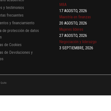
MBA
es y testimonios
17 AGOSTO, 2026
tas frecuentes
Maestría en finanzas
ntos y financiamiento
20 AGOSTO, 2026
Mujeres líderes
ca de protección de datos
27 AGOSTO, 2026
es
Negociación y liderazgo
cas de Cookies
3 SEPTIEMBRE, 2026
cas de Devoluciones y
Comunicación con IA
os
7 SEPTIEMBRE, 2026
Gobernanza de datos
13 AGOSTO, 2026
Finanzas para no financieros
 Quito