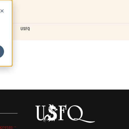
D2L
USFQ
mpresas –