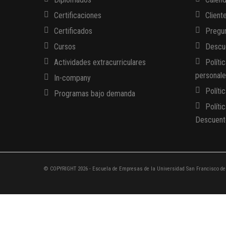
Certificaciones
Client
Certificados
Pregun
Cursos
Descue
Actividades extracurriculares
Políti
personal
In-company
Políti
Programas bajo demanda
Políti
Descuent
© COPYRIGHT 2026 - Escuela de Empresas de la Universidad San Francisco de