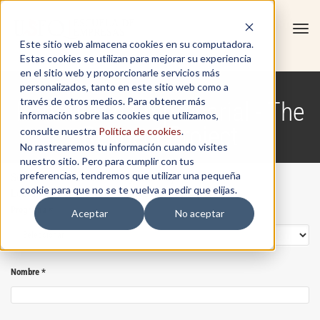
Tog
Este sitio web almacena cookies en su computadora.
navi
Estas cookies se utilizan para mejorar su experiencia
en el sitio web y proporcionarle servicios más
personalizados, tanto en este sitio web como a
través de otros medios. Para obtener más
Formulario Empresarial - The
información sobre las cookies que utilizamos,
Respect Project
consulte nuestra
Política de cookies
.
No rastrearemos tu información cuando visites
nuestro sitio. Pero para cumplir con tus
preferencias, tendremos que utilizar una pequeña
Solicita Información - Programa Bajo Demanda
cookie para que no se te vuelva a pedir que elijas.
Los campos marcados con
*
son obligatorios
Programa
*
Aceptar
No aceptar
Nombre
*