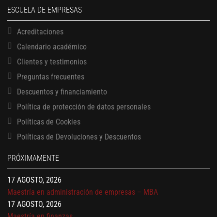
ESCUELA DE EMPRESAS
Acreditaciones
Calendario académico
Clientes y testimonios
Preguntas frecuentes
Descuentos y financiamiento
Política de protección de datos personales
Políticas de Cookies
13 AGOSTO, 2026
Políticas de Devoluciones y Descuentos
Finanzas para no financieros
17 AGOSTO, 2026
PRÓXIMAMENTE
Gerencia de empresas familiares
17 AGOSTO, 2026
Maestría en administración de empresas – MBA
17 AGOSTO, 2026
Maestría en finanzas