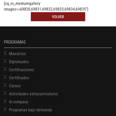
[cq_vc_mediumgallery
images=»69830,69831,69832,69833,69834,69835″]
VOLVER
PROGRAMAS
Maestrías
Diplomados
Certificaciones
Certificados
Cursos
Actividades extracurriculares
In-company
Programas bajo demanda