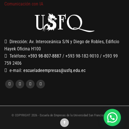
Comunicación con IA
7 SEPTIEMBRE, 2026
Gobernanza de datos
13 AGOSTO, 2026
Finanzas para no financieros
Dirección: Av. Interoceánica S/N y Diego de Robles, Edificio
Hayek Oficina H100
Teléfono:
+593 98-807-8887
/ +593 98-182-9010 / +593 99
759 2406
e-mail:
escueladeempresas@usfq.edu.ec
© COPYRIGHT 2026 - Escuela de Empresas de la Universidad San Francisco de Quito