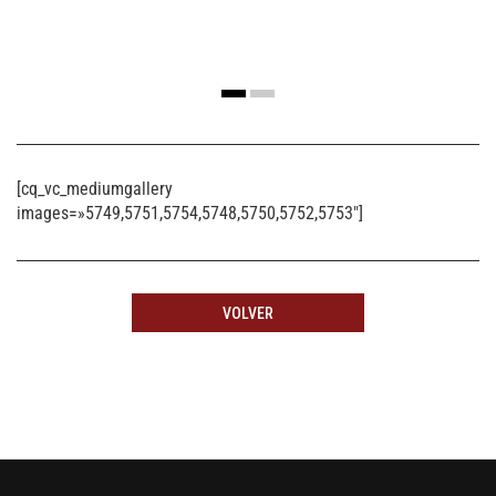
[cq_vc_mediumgallery
images=»5749,5751,5754,5748,5750,5752,5753″]
VOLVER