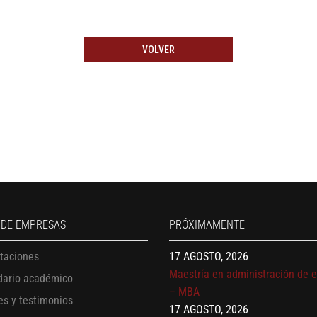
VOLVER
13 AGOSTO, 2026
Finanzas para no financieros
17 AGOSTO, 2026
 DE EMPRESAS
PRÓXIMAMENTE
Gerencia de empresas familiare
17 AGOSTO, 2026
itaciones
Maestría en administración de 
dario académico
– MBA
es y testimonios
17 AGOSTO, 2026