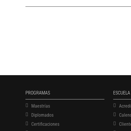
PROGRAMAS
ESCUELA
Maestrías
Acred
Diplomados
Calen
Certificaciones
Client