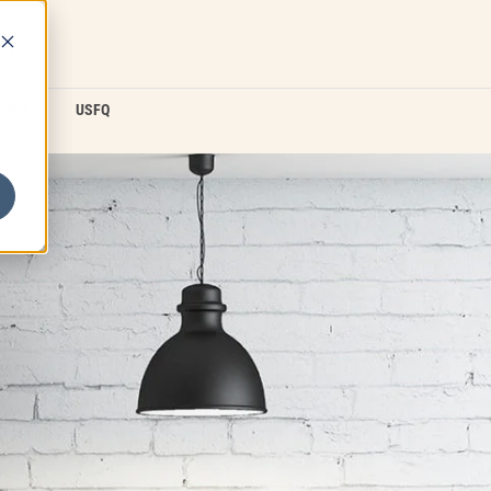
D2L
USFQ