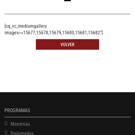
[cq_vc_mediumgallery
images=»15677,15678,15679,15680,15681,15682″]
VOLVER
PROGRAMAS
Maestrías
Diplomados