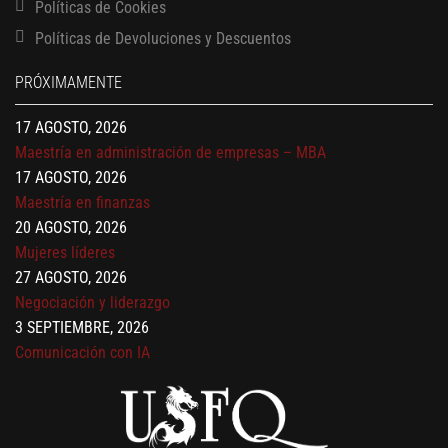
Políticas de Cookies
13 AGOSTO, 2026
Políticas de Devoluciones y Descuentos
Finanzas para no financieros
17 AGOSTO, 2026
PRÓXIMAMENTE
Gerencia de empresas familiares
17 AGOSTO, 2026
Maestría en administración de empresas – MBA
17 AGOSTO, 2026
Maestría en finanzas
20 AGOSTO, 2026
Mujeres líderes
27 AGOSTO, 2026
Negociación y liderazgo
3 SEPTIEMBRE, 2026
Comunicación con IA
7 SEPTIEMBRE, 2026
Gobernanza de datos
13 AGOSTO, 2026