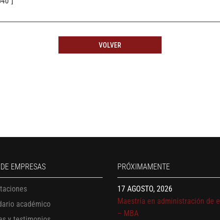
40″]
VOLVER
13 AGOSTO, 2026
Finanzas para no financieros
17 AGOSTO, 2026
 DE EMPRESAS
PRÓXIMAMENTE
Gerencia de empresas familiare
17 AGOSTO, 2026
itaciones
Maestría en administración de 
dario académico
– MBA
es y testimonios