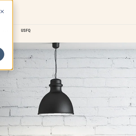
D2L
USFQ