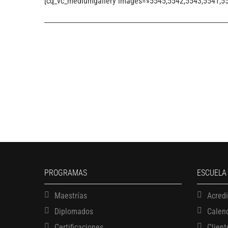
[cq_vc_mediumgallery images=»5545,5542,5543,5541,55
PROGRAMAS
ESCUELA
Maestrías
Acred
Diplomados
Calen
Certificaciones
Client