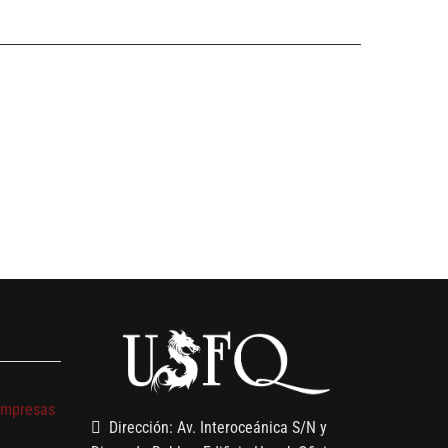
s
empresas
Dirección: Av. Interoceánica S/N y