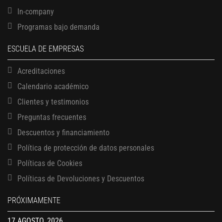
In-company
Programas bajo demanda
ESCUELA DE EMPRESAS
Acreditaciones
Calendario académico
Clientes y testimonios
Preguntas frecuentes
Descuentos y financiamiento
Política de protección de datos personales
13 AGOSTO, 2026
Políticas de Cookies
Finanzas para no financieros
Políticas de Devoluciones y Descuentos
17 AGOSTO, 2026
Gerencia de empresas familiares
PRÓXIMAMENTE
17 AGOSTO, 2026
Maestría en administración de empresas – MBA