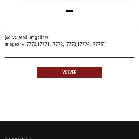
[cq_vc_mediumgallery
images=»17770,17771,17772,17773,17774,17775″]
VOLVER