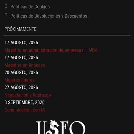
Políticas de Cookies
13 AGOSTO, 2026
Políticas de Devoluciones y Descuentos
Finanzas para no financieros
17 AGOSTO, 2026
PRÓXIMAMENTE
Gerencia de empresas familiares
17 AGOSTO, 2026
Maestría en administración de empresas – MBA
17 AGOSTO, 2026
Maestría en finanzas
20 AGOSTO, 2026
Mujeres líderes
27 AGOSTO, 2026
Negociación y liderazgo
3 SEPTIEMBRE, 2026
Comunicación con IA
7 SEPTIEMBRE, 2026
Gobernanza de datos
13 AGOSTO, 2026