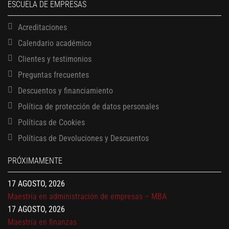
ESCUELA DE EMPRESAS
Acreditaciones
Calendario académico
Clientes y testimonios
Preguntas frecuentes
Descuentos y financiamiento
Política de protección de datos personales
Políticas de Cookies
13 AGOSTO, 2026
Políticas de Devoluciones y Descuentos
Finanzas para no financieros
17 AGOSTO, 2026
PRÓXIMAMENTE
Gerencia de empresas familiares
17 AGOSTO, 2026
Maestría en administración de empresas – MBA
17 AGOSTO, 2026
Maestría en finanzas
20 AGOSTO, 2026