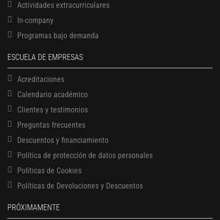
Actividades extracurriculares
In-company
Programas bajo demanda
ESCUELA DE EMPRESAS
Acreditaciones
Calendario académico
Clientes y testimonios
Preguntas frecuentes
Descuentos y financiamiento
Política de protección de datos personales
13 AGOSTO, 2026
Políticas de Cookies
Finanzas para no financieros
17 AGOSTO, 2026
Políticas de Devoluciones y Descuentos
Gerencia de empresas familiares
PRÓXIMAMENTE
17 AGOSTO, 2026