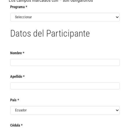
Los campos marcados con
*
son obligatorios
Programa
*
Datos del Participante
Nombre
*
Apellido
*
País
*
Cédula
*