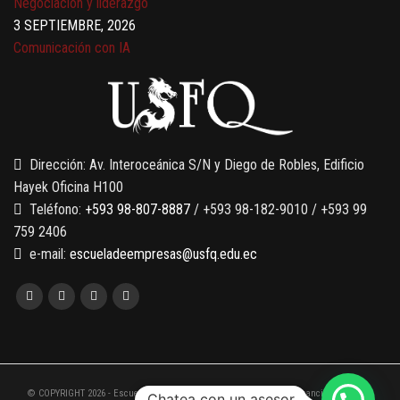
3 SEPTIEMBRE, 2026
Comunicación con IA
7 SEPTIEMBRE, 2026
Gobernanza de datos
13 AGOSTO, 2026
Finanzas para no financieros
Dirección: Av. Interoceánica S/N y Diego de Robles, Edificio
Hayek Oficina H100
Teléfono:
+593 98-807-8887
/ +593 98-182-9010 / +593 99
759 2406
e-mail:
escueladeempresas@usfq.edu.ec
© COPYRIGHT 2026 - Escuela de Empresas de la Universidad San Francisco de Quito
Chatea con un asesor