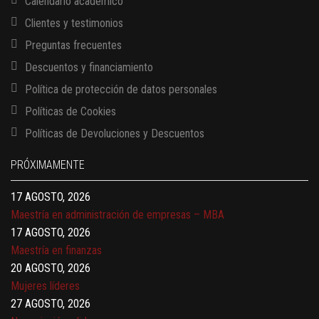
Calendario académico
Clientes y testimonios
Preguntas frecuentes
Descuentos y financiamiento
Política de protección de datos personales
Políticas de Cookies
13 AGOSTO, 2026
Finanzas para no financieros
Políticas de Devoluciones y Descuentos
17 AGOSTO, 2026
PRÓXIMAMENTE
Gerencia de empresas familiares
17 AGOSTO, 2026
Maestría en administración de empresas – MBA
17 AGOSTO, 2026
Maestría en finanzas
20 AGOSTO, 2026
Mujeres líderes
27 AGOSTO, 2026
Negociación y liderazgo