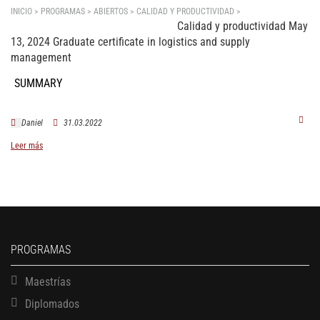
INICIO > PROGRAMAS > ABIERTOS >
CALIDAD Y PRODUCTIVIDAD
>
Graduate
Calidad y productividad May
certificate in logistics and supply management
13, 2024 Graduate certificate in logistics and supply
management
SUMMARY
Daniel
31.03.2022
Leer más
PROGRAMAS
Maestrías
Diplomados