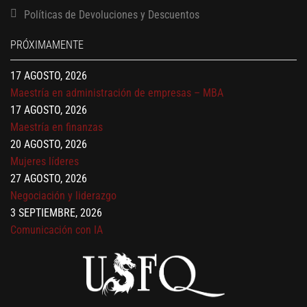
13 AGOSTO, 2026
Políticas de Devoluciones y Descuentos
Finanzas para no financieros
17 AGOSTO, 2026
PRÓXIMAMENTE
Gerencia de empresas familiares
17 AGOSTO, 2026
Maestría en administración de empresas – MBA
17 AGOSTO, 2026
Maestría en finanzas
20 AGOSTO, 2026
Mujeres líderes
27 AGOSTO, 2026
Negociación y liderazgo
3 SEPTIEMBRE, 2026
Comunicación con IA
7 SEPTIEMBRE, 2026
Gobernanza de datos
13 AGOSTO, 2026
Finanzas para no financieros