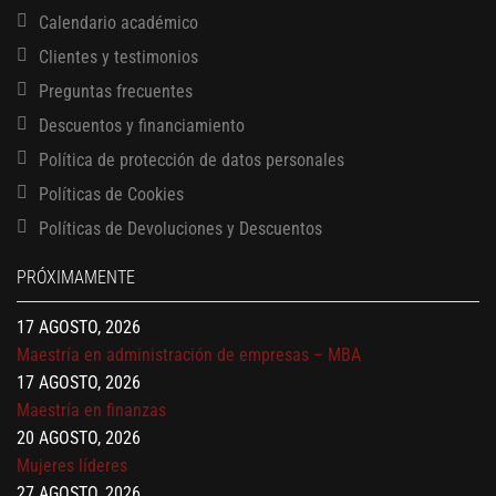
Calendario académico
Clientes y testimonios
Preguntas frecuentes
Descuentos y financiamiento
Política de protección de datos personales
Políticas de Cookies
13 AGOSTO, 2026
Finanzas para no financieros
Políticas de Devoluciones y Descuentos
17 AGOSTO, 2026
PRÓXIMAMENTE
Gerencia de empresas familiares
17 AGOSTO, 2026
Maestría en administración de empresas – MBA
17 AGOSTO, 2026
Maestría en finanzas
20 AGOSTO, 2026
Mujeres líderes
27 AGOSTO, 2026