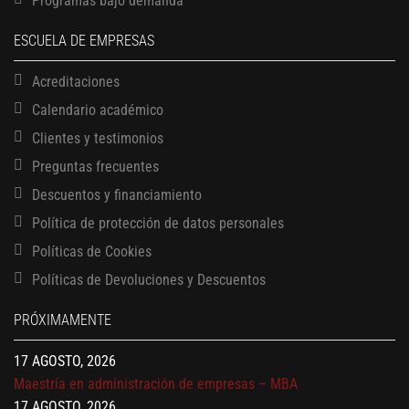
Programas bajo demanda
ESCUELA DE EMPRESAS
Acreditaciones
Calendario académico
Clientes y testimonios
Preguntas frecuentes
Descuentos y financiamiento
Política de protección de datos personales
Políticas de Cookies
13 AGOSTO, 2026
Políticas de Devoluciones y Descuentos
Finanzas para no financieros
17 AGOSTO, 2026
PRÓXIMAMENTE
Gerencia de empresas familiares
17 AGOSTO, 2026
Maestría en administración de empresas – MBA
17 AGOSTO, 2026