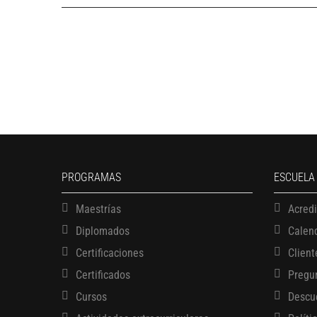
PROGRAMAS
ESCUELA
Maestrías
Acred
Diplomados
Calen
Certificaciones
Client
Certificados
Pregu
Cursos
Descu