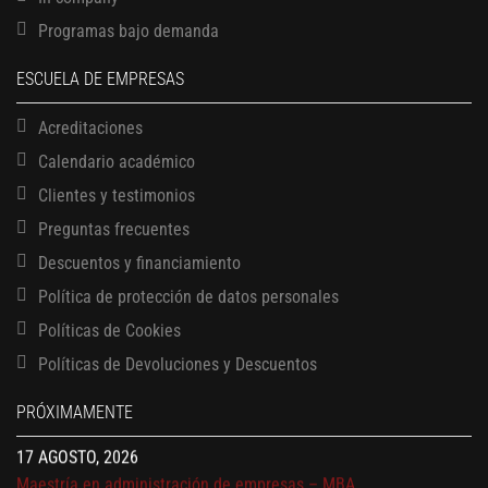
Programas bajo demanda
ESCUELA DE EMPRESAS
Acreditaciones
Calendario académico
Clientes y testimonios
Preguntas frecuentes
Descuentos y financiamiento
Política de protección de datos personales
13 AGOSTO, 2026
Políticas de Cookies
Finanzas para no financieros
17 AGOSTO, 2026
Políticas de Devoluciones y Descuentos
Gerencia de empresas familiares
PRÓXIMAMENTE
17 AGOSTO, 2026
Maestría en administración de empresas – MBA
17 AGOSTO, 2026