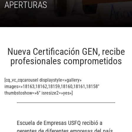
APERTURAS
Nueva Certificación GEN, recibe
profesionales comprometidos
[cq_vc_cqcarousel displaystyle=»gallery»
images=»18163,18162,18159,18160,18161,18158″
thumbstoshow=»6″ isresize2=»yes»]
Escuela de Empresas USFQ recibió a
gerentes de diferentes empresas del país