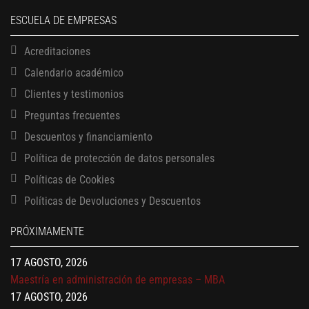
ESCUELA DE EMPRESAS
Acreditaciones
Calendario académico
Clientes y testimonios
Preguntas frecuentes
Descuentos y financiamiento
Política de protección de datos personales
Políticas de Cookies
13 AGOSTO, 2026
Políticas de Devoluciones y Descuentos
Finanzas para no financieros
17 AGOSTO, 2026
PRÓXIMAMENTE
Gerencia de empresas familiares
17 AGOSTO, 2026
Maestría en administración de empresas – MBA
17 AGOSTO, 2026
Maestría en finanzas