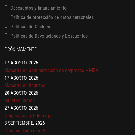
Descuentos y financiamiento
Política de protección de datos personales
13 AGOSTO, 2026
Políticas de Cookies
Finanzas para no financieros
Políticas de Devoluciones y Descuentos
17 AGOSTO, 2026
Gerencia de empresas familiares
PRÓXIMAMENTE
17 AGOSTO, 2026
Maestría en administración de empresas – MBA
17 AGOSTO, 2026
Maestría en finanzas
20 AGOSTO, 2026
Mujeres líderes
27 AGOSTO, 2026
Negociación y liderazgo
3 SEPTIEMBRE, 2026
Comunicación con IA
7 SEPTIEMBRE, 2026