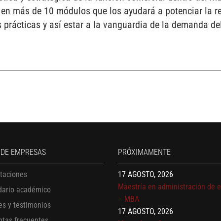
 en más de 10 módulos que los ayudará a potenciar la re
s prácticas y así estar a la vanguardia de la demanda d
13 AGOSTO, 2026
Finanzas para no financieros
17 AGOSTO, 2026
 DE EMPRESAS
PRÓXIMAMENTE
Gerencia de empresas familiare
17 AGOSTO, 2026
itaciones
Maestría en administración de 
dario académico
– MBA
es y testimonios
17 AGOSTO, 2026
Maestría en finanzas
ntas frecuentes