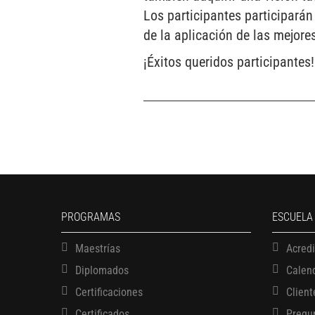
Los participantes participarán
de la aplicación de las mejore
¡Éxitos queridos participantes!
PROGRAMAS
ESCUELA
Maestrías
Acred
Diplomados
Calen
Certificaciones
Client
Certificados
Pregu