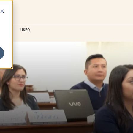
D2L
USFQ