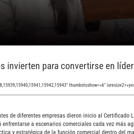
S
s invierten para convertirse en líde
38,15939,15940,15941,15942,15943″ thumbstoshow=»6″ isresize2=»ye
ntes de diferentes empresas dieron inicio al Certificado
rá enfrentarse a escenarios comerciales cada vez más a
ctica y estratégica de la función comercial dentro del m