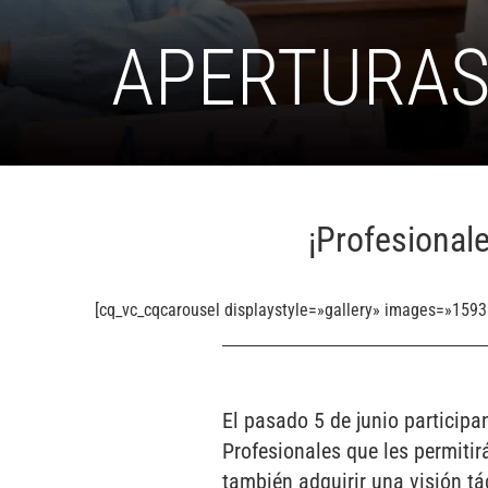
APERTURA
¡Profesionale
[cq_vc_cqcarousel displaystyle=»gallery» images=»159
El pasado 5 de junio participa
Profesionales que les permiti
también adquirir una visión tá