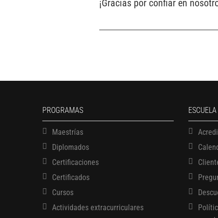
¡Gracias por confiar en nosot
PROGRAMAS
ESCUELA
Maestrías
Acred
Diplomados
Calen
Certificaciones
Client
Certificados
Pregu
Cursos
Descu
Actividades extracurriculares
Políti