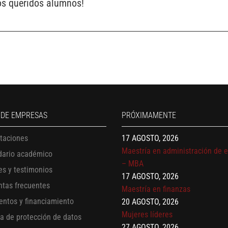
ros queridos alumnos!
13 AGOSTO, 2026
Finanzas para no financieros
17 AGOSTO, 2026
 DE EMPRESAS
PRÓXIMAMENTE
Gerencia de empresas familiare
17 AGOSTO, 2026
itaciones
Maestría en administración de 
dario académico
– MBA
es y testimonios
17 AGOSTO, 2026
Maestría en finanzas
ntas frecuentes
20 AGOSTO, 2026
entos y financiamiento
Mujeres líderes
ca de protección de datos
27 AGOSTO, 2026