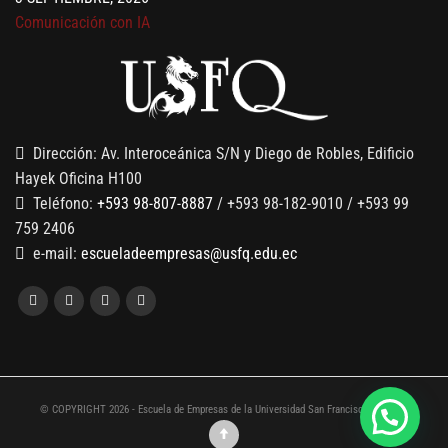
Comunicación con IA
7 SEPTIEMBRE, 2026
Gobernanza de datos
13 AGOSTO, 2026
Finanzas para no financieros
Dirección: Av. Interoceánica S/N y Diego de Robles, Edificio
Hayek Oficina H100
Teléfono:
+593 98-807-8887
/ +593 98-182-9010 / +593 99
759 2406
e-mail:
escueladeempresas@usfq.edu.ec
© COPYRIGHT 2026 - Escuela de Empresas de la Universidad San Francisco de Quito