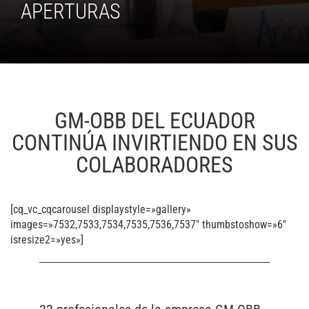
APERTURAS
GM-OBB DEL ECUADOR
CONTINÚA INVIRTIENDO EN SUS
COLABORADORES
[cq_vc_cqcarousel displaystyle=»gallery»
images=»7532,7533,7534,7535,7536,7537″ thumbstoshow=»6″
isresize2=»yes»]