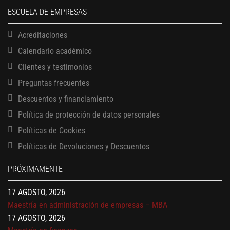
ESCUELA DE EMPRESAS
Acreditaciones
Calendario académico
Clientes y testimonios
Preguntas frecuentes
Descuentos y financiamiento
Política de protección de datos personales
Políticas de Cookies
13 AGOSTO, 2026
Finanzas para no financieros
Políticas de Devoluciones y Descuentos
17 AGOSTO, 2026
PRÓXIMAMENTE
Gerencia de empresas familiares
17 AGOSTO, 2026
Maestría en administración de empresas – MBA
17 AGOSTO, 2026
Maestría en finanzas