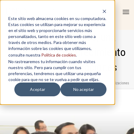
Tog
Este sitio web almacena cookies en su computadora.
navi
Estas cookies se utilizan para mejorar su experiencia
en el sitio web y proporcionarle servicios más
Business analytics, una
personalizados, tanto en este sitio web como a
través de otros medios. Para obtener más
información sobre las cookies que utilizamos,
oportunidad de crecimiento
consulte nuestra
Política de cookies
.
No rastrearemos tu información cuando visites
para las organizaciones
nuestro sitio. Pero para cumplir con tus
preferencias, tendremos que utilizar una pequeña
cookie para que no se te vuelva a pedir que elijas.
Home
/
Business analytics, una oportunidad de crecimiento para las organizaciones
Aceptar
No aceptar