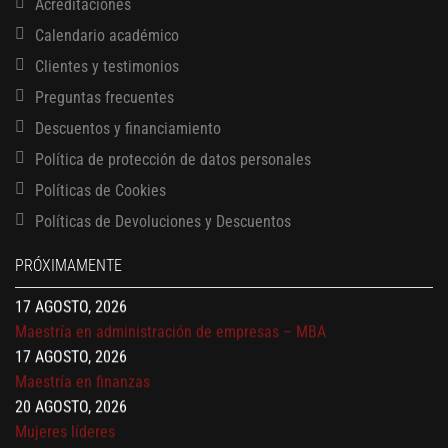
Acreditaciones
Calendario académico
Clientes y testimonios
Preguntas frecuentes
Descuentos y financiamiento
Política de protección de datos personales
13 AGOSTO, 2026
Políticas de Cookies
Finanzas para no financieros
17 AGOSTO, 2026
Políticas de Devoluciones y Descuentos
Gerencia de empresas familiares
PRÓXIMAMENTE
17 AGOSTO, 2026
Maestría en administración de empresas – MBA
17 AGOSTO, 2026
Maestría en finanzas
20 AGOSTO, 2026
Mujeres líderes
27 AGOSTO, 2026
Negociación y liderazgo