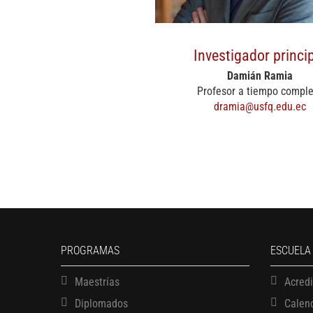
Investigador princi
Damián Ramia
Profesor a tiempo comple
dramia@usfq.edu.ec
PROGRAMAS
ESCUELA
Maestrías
Acred
Diplomados
Calen