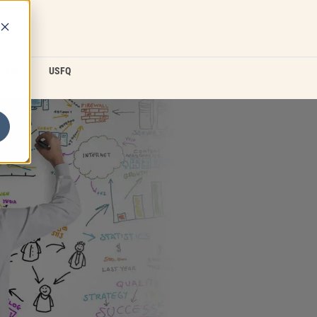
D2L
USFQ