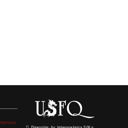
s
empresas
Dirección: Av. Interoceánica S/N y