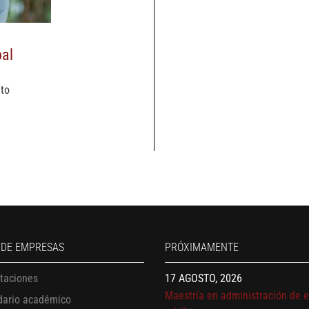
pal
to
13 AGOSTO, 2026
Finanzas para no financieros
17 AGOSTO, 2026
 DE EMPRESAS
PRÓXIMAMENTE
Gerencia de empresas familiare
17 AGOSTO, 2026
itaciones
Maestría en administración de 
dario académico
– MBA