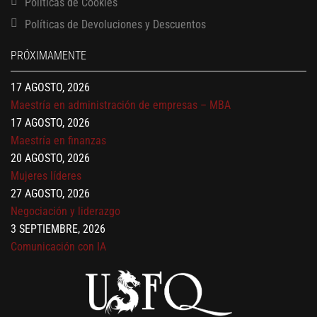
Políticas de Cookies
13 AGOSTO, 2026
Políticas de Devoluciones y Descuentos
Finanzas para no financieros
17 AGOSTO, 2026
PRÓXIMAMENTE
Gerencia de empresas familiares
17 AGOSTO, 2026
Maestría en administración de empresas – MBA
17 AGOSTO, 2026
Maestría en finanzas
20 AGOSTO, 2026
Mujeres líderes
27 AGOSTO, 2026
Negociación y liderazgo
3 SEPTIEMBRE, 2026
Comunicación con IA
7 SEPTIEMBRE, 2026
Gobernanza de datos
13 AGOSTO, 2026