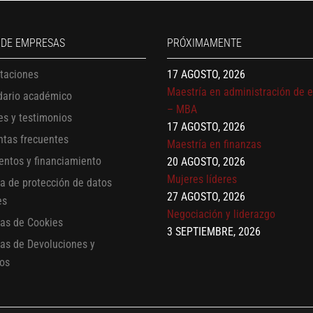
17 AGOSTO, 2026
Gerencia de empresas familiare
17 AGOSTO, 2026
 DE EMPRESAS
PRÓXIMAMENTE
Maestría en administración de 
itaciones
– MBA
17 AGOSTO, 2026
dario académico
Maestría en finanzas
es y testimonios
20 AGOSTO, 2026
ntas frecuentes
Mujeres líderes
entos y financiamiento
27 AGOSTO, 2026
Negociación y liderazgo
ca de protección de datos
3 SEPTIEMBRE, 2026
es
Comunicación con IA
cas de Cookies
7 SEPTIEMBRE, 2026
cas de Devoluciones y
Gobernanza de datos
os
13 AGOSTO, 2026
Finanzas para no financieros