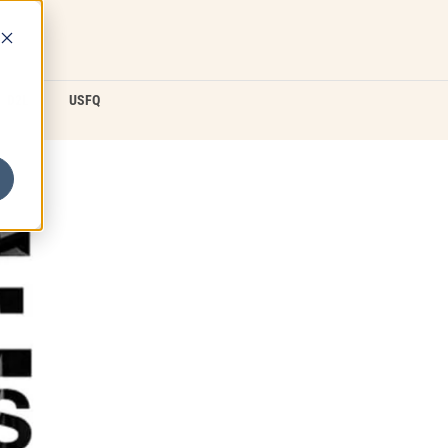
D2L
USFQ