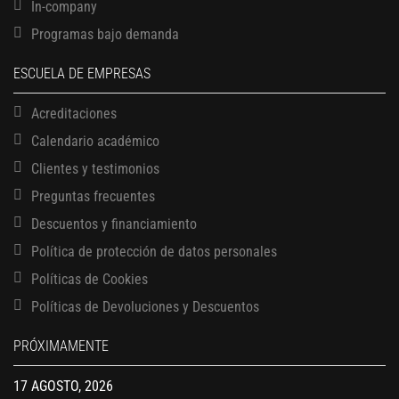
In-company
Programas bajo demanda
ESCUELA DE EMPRESAS
Acreditaciones
Calendario académico
Clientes y testimonios
Preguntas frecuentes
Descuentos y financiamiento
Política de protección de datos personales
Políticas de Cookies
13 AGOSTO, 2026
Políticas de Devoluciones y Descuentos
Finanzas para no financieros
17 AGOSTO, 2026
PRÓXIMAMENTE
Gerencia de empresas familiares
17 AGOSTO, 2026