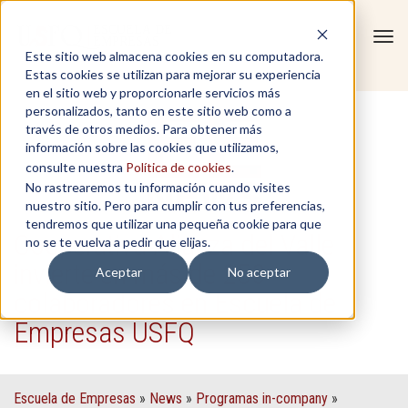
Tog
Este sitio web almacena cookies en su computadora.
navi
Estas cookies se utilizan para mejorar su experiencia
en el sitio web y proporcionarle servicios más
personalizados, tanto en este sitio web como a
través de otros medios. Para obtener más
información sobre las cookies que utilizamos,
consulte nuestra
Política de cookies
.
No rastrearemos tu información cuando visites
nuestro sitio. Pero para cumplir con tus preferencias,
tendremos que utilizar una pequeña cookie para que
Cooperativa Alianza del Valle
no se te vuelva a pedir que elijas.
invierte en más de 250
Aceptar
No aceptar
colaboradores en Escuela de
Empresas USFQ
Escuela de Empresas
»
News
»
Programas in-company
»