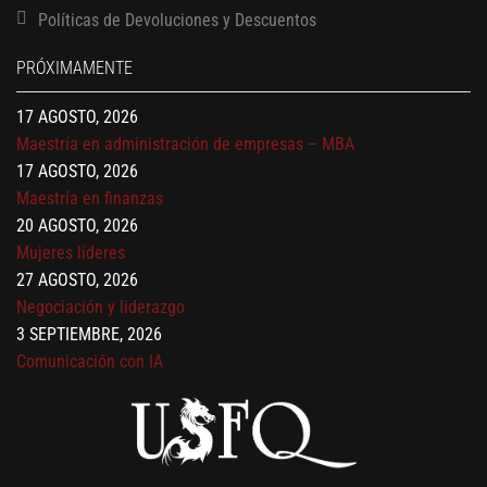
13 AGOSTO, 2026
Políticas de Devoluciones y Descuentos
Finanzas para no financieros
17 AGOSTO, 2026
PRÓXIMAMENTE
Gerencia de empresas familiares
17 AGOSTO, 2026
Maestría en administración de empresas – MBA
17 AGOSTO, 2026
Maestría en finanzas
20 AGOSTO, 2026
Mujeres líderes
27 AGOSTO, 2026
Negociación y liderazgo
3 SEPTIEMBRE, 2026
Comunicación con IA
7 SEPTIEMBRE, 2026
Gobernanza de datos
13 AGOSTO, 2026
Finanzas para no financieros