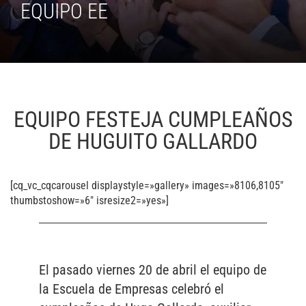
EQUIPO EE
EQUIPO FESTEJA CUMPLEAÑOS
DE HUGUITO GALLARDO
[cq_vc_cqcarousel displaystyle=»gallery» images=»8106,8105″
thumbstoshow=»6″ isresize2=»yes»]
El pasado viernes 20 de abril el equipo de
la Escuela de Empresas celebró el