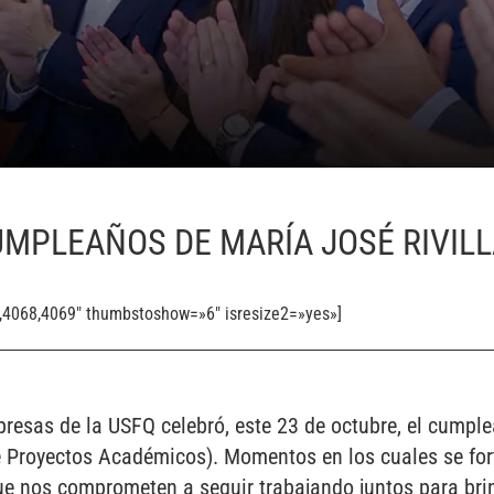
MPLEAÑOS DE MARÍA JOSÉ RIVIL
7,4068,4069″ thumbstoshow=»6″ isresize2=»yes»]
presas de la USFQ celebró, este 23 de octubre, el cump
e Proyectos Académicos). Momentos en los cuales se fort
e nos comprometen a seguir trabajando juntos para brin