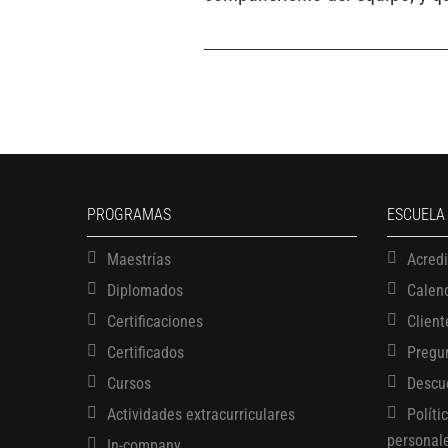
PROGRAMAS
ESCUELA
Maestrías
Acred
Diplomados
Calen
Certificaciones
Client
Certificados
Pregu
Cursos
Descu
Actividades extracurriculares
Políti
personal
In-company