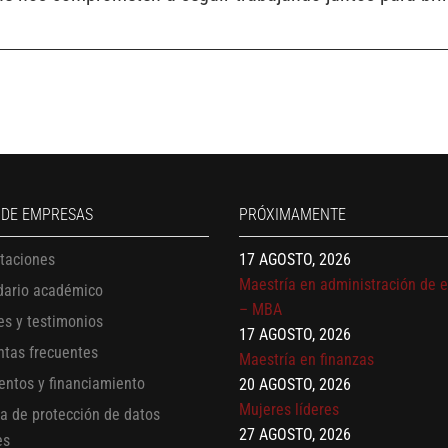
13 AGOSTO, 2026
Finanzas para no financieros
17 AGOSTO, 2026
 DE EMPRESAS
PRÓXIMAMENTE
Gerencia de empresas familiare
17 AGOSTO, 2026
itaciones
Maestría en administración de 
dario académico
– MBA
es y testimonios
17 AGOSTO, 2026
ntas frecuentes
Maestría en finanzas
20 AGOSTO, 2026
entos y financiamiento
Mujeres líderes
ca de protección de datos
27 AGOSTO, 2026
es