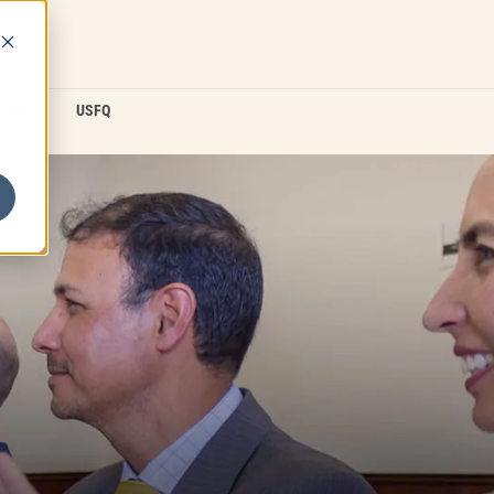
D2L
USFQ