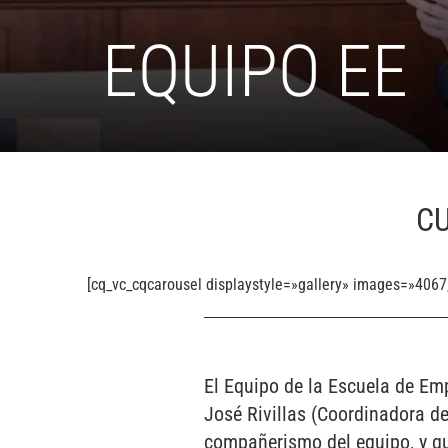
EQUIPO EE
CU
[cq_vc_cqcarousel displaystyle=»gallery» images=»406
El Equipo de la Escuela de Em
José Rivillas (Coordinadora d
compañerismo del equipo, y qu