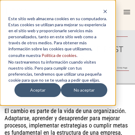
Tog
Este sitio web almacena cookies en su computadora.
navi
Estas cookies se utilizan para mejorar su experiencia
en el sitio web y proporcionarle servicios más
personalizados, tanto en este sitio web como a
través de otros medios. Para obtener más
CUSTOMER EXPERIENCE POST
información sobre las cookies que utilizamos,
COVID-19
consulte nuestra
Política de cookies
.
No rastrearemos tu información cuando visites
nuestro sitio. Pero para cumplir con tus
Autor: Cindy Hugo
preferencias, tendremos que utilizar una pequeña
Calidad académica para el talento
cookie para que no se te vuelva a pedir que elijas.
Aceptar
No aceptar
El cambio es parte de la vida de una organización.
Adaptarse, aprender y desaprender para mejorar
procesos, implementar estrategias o cumplir metas
es fundamental en la estructura de una empresa,