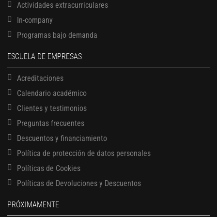
Actividades extracurriculares
In-company
Programas bajo demanda
ESCUELA DE EMPRESAS
Acreditaciones
Calendario académico
Clientes y testimonios
Preguntas frecuentes
Descuentos y financiamiento
Política de protección de datos personales
Políticas de Cookies
13 AGOSTO, 2026
Políticas de Devoluciones y Descuentos
Finanzas para no financieros
17 AGOSTO, 2026
PRÓXIMAMENTE
Gerencia de empresas familiares