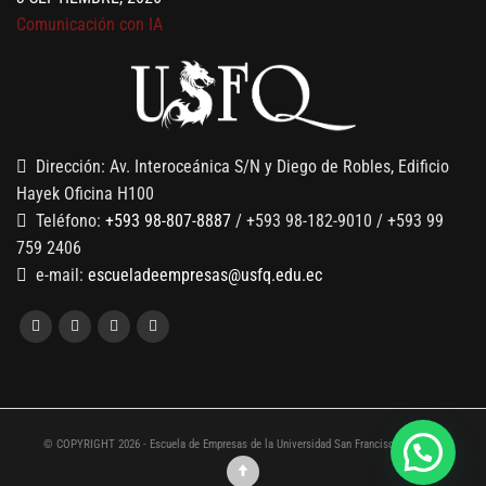
Comunicación con IA
7 SEPTIEMBRE, 2026
Gobernanza de datos
13 AGOSTO, 2026
Finanzas para no financieros
Dirección: Av. Interoceánica S/N y Diego de Robles, Edificio
Hayek Oficina H100
Teléfono:
+593 98-807-8887
/ +593 98-182-9010 / +593 99
759 2406
e-mail:
escueladeempresas@usfq.edu.ec
© COPYRIGHT 2026 - Escuela de Empresas de la Universidad San Francisco de Quito